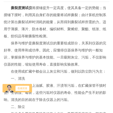
撕裂度测试仪
将摆锤提升一定高度，使其具备一定的势能；当
摆锤下摆时，利用其自身贮存的能量将试样撕裂；由计算机控制系
统计算出撕裂试样时消耗的能量，从而得到撕裂试样所需的力。适
用于薄膜、薄片、防水卷材、编织材料、聚烯烃、聚酯、纸张、纸
板、纺织品等耐撕裂性检测。
保养与维护是撕裂度测试仪的重要组成部分，关系到仪器的完
好率、使用率和成功率。因此，应懂得仪器保养与维护的一般知
识，掌握保养与维护的基本技能。一旦吸附灰尘、污垢，不仅影响
仪器的性能，缩短使用寿命，直接影响实验效果。
在使用或贮藏中都会沾上灰尘和污垢，做到以防尘防污为主：
一、清洗
在使用中会沾上油腻、胶液、汗渍等污垢，在贮藏保管不慎时
会产生锈蚀、霉斑，这些污垢对仪器的寿命、性能会产生不好的影
响。清洗的目的就在于除去仪器上的污垢。
二、除尘