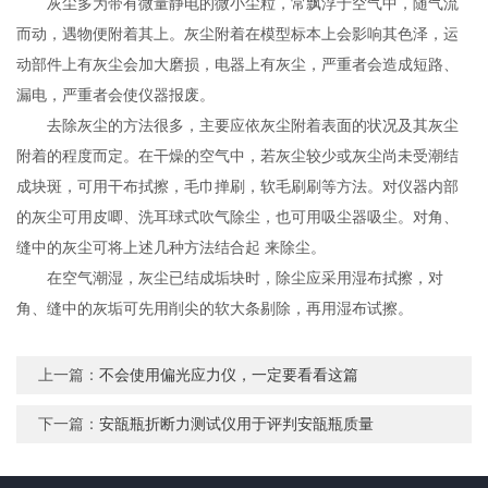
灰尘多为带有微量静电的微小尘粒，常飘浮于空气中，随气流
而动，遇物便附着其上。灰尘附着在模型标本上会影响其色泽，运
动部件上有灰尘会加大磨损，电器上有灰尘，严重者会造成短路、
漏电，严重者会使仪器报废。
去除灰尘的方法很多，主要应依灰尘附着表面的状况及其灰尘
附着的程度而定。在干燥的空气中，若灰尘较少或灰尘尚未受潮结
成块斑，可用干布拭擦，毛巾掸刷，软毛刷刷等方法。对仪器内部
的灰尘可用皮唧、洗耳球式吹气除尘，也可用吸尘器吸尘。对角、
缝中的灰尘可将上述几种方法结合起 来除尘。
在空气潮湿，灰尘已结成垢块时，除尘应采用湿布拭擦，对
角、缝中的灰垢可先用削尖的软大条剔除，再用湿布试擦。
上一篇：
不会使用偏光应力仪，一定要看看这篇
下一篇：
安瓿瓶折断力测试仪用于评判安瓿瓶质量