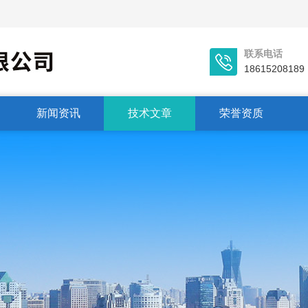
联系电话
18615208189
新闻资讯
技术文章
荣誉资质