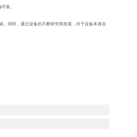
确可靠。
睐。同时，通过设备的不断研究和发展，对于设备本身在