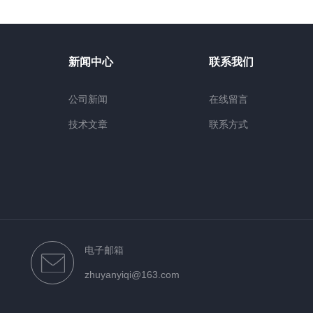
新闻中心
联系我们
公司新闻
在线留言
技术文章
联系方式
电子邮箱
zhuyanyiqi@163.com