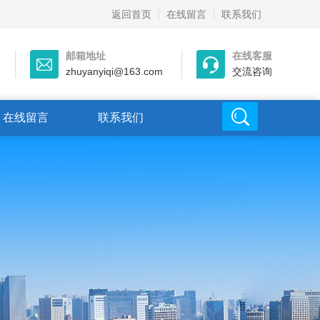
返回首页
在线留言
联系我们
邮箱地址
在线客服
zhuyanyiqi@163.com
交流咨询
在线留言
联系我们