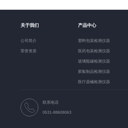
关于我们
产品中心
公司简介
塑料包装检测仪器
荣誉资质
医药包装检测仪器
玻璃瓶罐检测仪器
胶黏制品检测仪器
医疗器械检测仪器
检测材质仪器
联系电话
行业仪器
0531-88608063