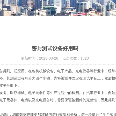
密封测试设备好用吗
更新时间：2023-03-28 点击次数：1823
得到广泛应用。在各类机械设备、电子产品、光电仪器等行业中，经常
格。其测试过程可分为四个步骤：先将被测件固定在测试平台上，然后根
被测件取下。
备、医疗器械、电子元器件等生产过程中的检测。在汽车行业中，例如
电子元器件、电缆以及光电设备时，需要保证被测件的完整性，因此得到
缩短，测试数据也能更加准确的进行收集和分析，进一步提升了生产效