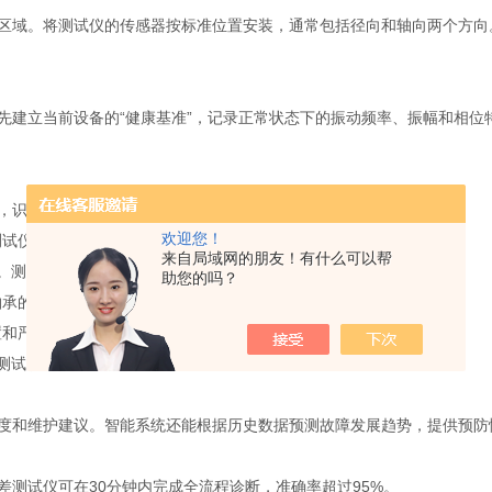
域。将测试仪的传感器按标准位置安装，通常包括径向和轴向两个方向
建立当前设备的“健康基准”，记录正常状态下的振动频率、振幅和相位
，识别异常模式：
欢迎您！
试仪可精确显示不平衡质量和位置，为动平衡校正提供直接指导。
来自局域网的朋友！有什么可以帮
。测试仪可量化不对中程度和方向，帮助快速调整对中状态。
助您的吗？
承的内圈、外圈或滚珠损伤，避免突发性故障。
和严重程度。
测试仪可量化弯曲程度和方向。
和维护建议。智能系统还能根据历史数据预测故障发展趋势，提供预防
试仪可在30分钟内完成全流程诊断，准确率超过95%。