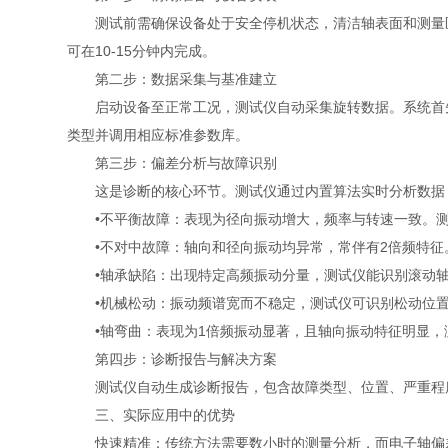
测试前需确保设备处于安全停机状态，清洁轴表面和测量区
可在10-15分钟内完成。
第二步：数据采集与基准建立
启动设备至正常工况，测试仪自动采集旋转数据。系统首先
类型并调用相应标准参数库。
第三步：偏差分析与故障识别
这是诊断的核心环节。测试仪通过内置算法实时分析数据
•不平衡故障：表现为径向振动增大，频率与转速一致。测
•不对中故障：轴向和径向振动均异常，常伴有2倍频特征
•轴承缺陷：出现特定高频振动分量，测试仪能识别滚动轴
•机械松动：振动频谱宽而不稳定，测试仪可识别松动位置
•轴弯曲：表现为1倍频振动显著，且轴向振动特征明显，
第四步：诊断报告与解决方案
测试仪自动生成诊断报告，包含故障类型、位置、严重程度
三、实际应用中的优势
快速精准：传统方法需要数小时的测量分析，而电子轴偏差测