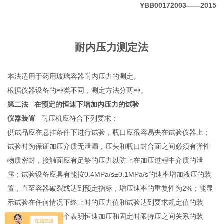
YBB00172003
——2015
耐内压力测定法
本法适用于药用玻璃容器耐内压力的测定。
根据仪器设备的种类不同，测定方法分两种。
第二法 在预定的恒速下增加内压力的试验
仪器装置
耐压机应符合下列要求：
供试品应在悬挂条件下进行试验，瓶口应很容易夹在试验仪器上；
试验时为保证加压介质无泄漏，压头和瓶口封合面之间必须有弹性
物质密封，接触面应有足够的压力以防止在加压过程中介质的泄
露；试验设备应具有能按0.4MPa/s±0.1MPa/s的速率增加液压的装
置，直至容器破裂或达到预定指标，增压速率的重复性为2%；能显
示试验在任何情况下终止时的压力值和试验达到要求规定值的装
置；仪器应具有一个表明恒速加压和固定时限持压之间关系的装