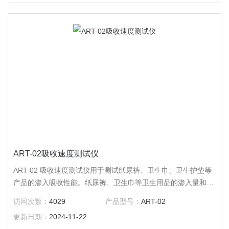
ART-02吸收速度测试仪
ART-02 吸收速度测试仪用于测试纸尿裤、卫生巾、卫生护垫等
产品的渗入吸收性能。纸尿裤、卫生巾等卫生用品的渗入量和吸
收速度是该类产品的一个重要质量评价指标，渗入量指标用来评
访问次数：
4029
产品型号：
ART-02
价卫生用品的吸收能力，而吸收速度指标用来评价其吸收的快
更新日期：
2024-11-22
慢，ART-02满足新的国标GB/T 8939-2018《卫生巾（护垫）》