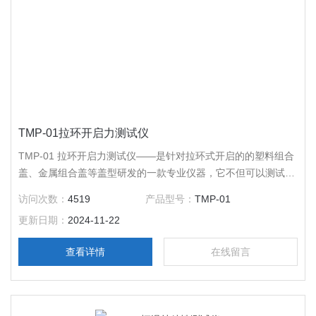
TMP-01拉环开启力测试仪
TMP-01 拉环开启力测试仪——是针对拉环式开启的的塑料组合
盖、金属组合盖等盖型研发的一款专业仪器，它不但可以测试常
规的聚丙烯组合盖拉环开启力，配以不同的夹具，还可以测试安
访问次数：
4519
产品型号：
TMP-01
瓿折断力、卤化丁基胶塞穿刺力、模拟皮肤穿刺力、撕拉铝盖撕
更新日期：
2024-11-22
裂力、铝塑组合盖开启力、抗生素塑料组合盖开启力、活塞滑动
性、针与针座连接力、针头护帽拔出力、注射器器身密合性、平
查看详情
在线留言
板加压泄漏、撕片撕开力等多种医药包装测试项目。