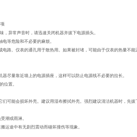
事项
异味，异常声音时，请迅速关闭机器并拔下电源插头。
免触电等危险和不必要的麻烦。
集成电路。仪表的通孔用于散热用。如果被封堵，可能由于仪表的热量不能
将机器尽量靠近墙上的电源插座，这样可以防止电源线不必要的拉长。
风的位置。
，它们可能会损坏外壳。建议用湿布擦拭外壳。强烈建议清洁机器时，先拔
免受潮或雨淋。
机在搬运途中有无剧烈震动而碰坏撞伤等现象。