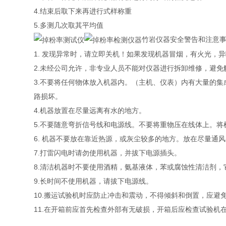
4.结束后取下来再进行式样称重
5.多测几次取其平均值
竹岩仪器安全警告和注意
1. 发现异常时，请立即关机！如果发现机器冒烟，有火光，
2.未经公司允许，非专业人员不能对仪器进行拆卸维修，避
3.不要将任何物体放入机器内。（主机、仪表）内有大量的
路损坏。
4.机器放置在尽量远离有水的地方。
5.不要随意弯折信号线和电源线。不要将重物压在线体上。
6. 机器不要放在靠近热源，或灰尘较多的地方。放在尽量通
7.打雷闪电时请勿使用机器，并拔下电源插头。
8.清洁机器时不要使用酒精，氨基液体，苯或腐蚀性清洁剂
9.长时间不使用机器，请拔下电源线。
10.搬运试验机时应防止冲击和震动，不得倾斜和倒置，应避
11.在开箱前应首先检查外部有无破损，开箱后应检查试验