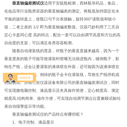
垂直轴偏差测试仪
适用于安瓿瓶检测，西林瓶等药品，食品，
化妆品等行业瓶类容器的垂直轴偏差的测定。将瓶底加持固定在水
平板的旋转盘上，使瓶口与千分表接触，旋转360°读取值和较小
值，二者之差的 1/2 即为垂直轴偏差数值。仪器巧妙利用了三爪自
定心卡盘同心度 高的特点，配合一套可以自由调节高度和方位的高
自由度的支架，可以满足各类容器检测。
随着自动灌装线的普及，对瓶子的垂直度越来越高，因为一个
垂直度差的瓶子可能导致灌装时喷嘴无法插进瓶内，碰倒瓶子，影
响生产线，还会让要灌装的液体喷在外面，还可能因为该液体喷在
灌装线上导致损毁。倒掉的瓶子会卡住灌装线，导致生产线停机或
机器损毁。济南竹岩仪器设备有限公司的垂直轴偏差测试仪，同时
可实现微电脑控制、液晶显示且夹具操作简便，定心精度高、测定
精度高;结构简单、操作方便，可实现自动调节测点位置兼顾试验结
束自动报警提示等功能。
垂直轴偏差测试仪的产品特点有哪些呢？
1、电子控制、液晶显示