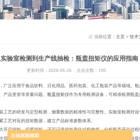
当前位置：
主页
>
技术
从实验室检测到生产线抽检：瓶盖扭矩仪的应用指南
更新时间：2026-05-26 点击次数：195
广泛应用于食品饮料、日化用品、医药包装、化工瓶装产品等领域。瓶
、产品变质等质量问题。
瓶盖扭矩仪
作为专用检测设备，可精准检测瓶盖
工艺的研发与定型检测，侧重数据的精准性与完整性。实验室检测对设
紧工艺对应的扭矩数据，建立产品标准参数体系。
开启扭矩、拧紧扭矩，还可记录扭矩变化过程曲线，分析瓶盖开合过程
次扭矩检测，确定适配的拧紧工艺参数、瓶盖规格标准，为生产线作业提