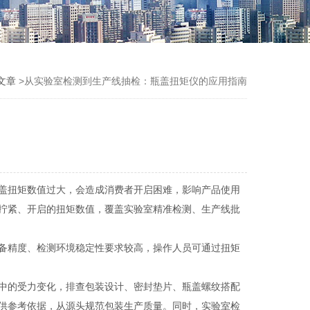
文章
>从实验室检测到生产线抽检：瓶盖扭矩仪的应用指南
盖扭矩数值过大，会造成消费者开启困难，影响产品使用
拧紧、开启的扭矩数值，覆盖实验室精准检测、生产线批
备精度、检测环境稳定性要求较高，操作人员可通过扭矩
中的受力变化，排查包装设计、密封垫片、瓶盖螺纹搭配
供参考依据，从源头规范包装生产质量。同时，实验室检