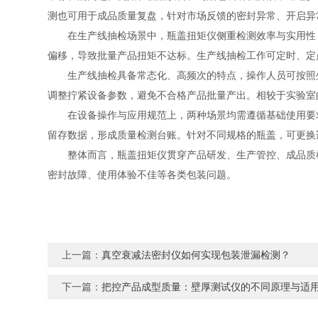
测也可用于成品质量复盘，针对市场反馈的密封异常、开启异
在生产线抽检场景中，瓶盖扭矩仪侧重检测效率与实用性，
偏移，导致批量产品扭矩不达标。生产线抽检工作可定时、定
生产线抽检具备常态化、高频次的特点，操作人员可按照生
调整拧紧设备参数，避免不合格产品批量产出。相较于实验室
在设备操作与应用规范上，两种场景均需遵循基础使用要求
留存数据，形成质量检测台账。针对不同规格的瓶盖，可更换
整体而言，瓶盖扭矩仪贯穿产品研发、生产管控、成品质检
密封故障、使用体验不佳等各类包装问题。
上一篇：
真空衰减法密封仪如何实现包装泄漏检测？
下一篇：
把控产品成型质量：壁厚测试仪的不同原理与适