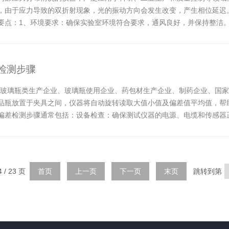
，由于应力导致的双折射现象，光的振动方向会发生改变，产生相位延迟
要点：1、环境要求：确保实验室环境符合要求，通风良好，并保持整洁
查：在开机前，检...
检测步骤
业用于玻璃瓶类生产企业、玻璃瓶使用企业、药包材生产企业、制药企业、国
品瓶放置于夹具之间，仪器将自动旋转读取大值小值及偏差值平均值，帮
偏差检测步骤通常包括：设备检查：确保测试仪器的电源、电缆和传感器
量前进行零...
 / 23 页
首页
上一页
下一页
末页
跳转到第