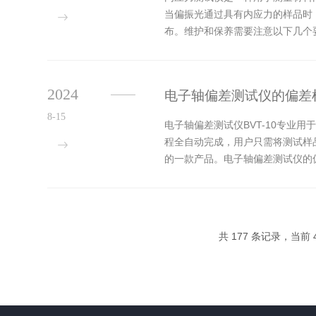
当偏振光通过具有内应力的样品时
布。维护和保养需要注意以下几个
相符，并确保接地良好。3、设备检
2024
电子轴偏差测试仪的偏差
8-15
电子轴偏差测试仪BVT-10专
程全自动完成，用户只需将测试样
的一款产品。电子轴偏差测试仪的
确保固定牢固。归零校准：在开始测
共 177 条记录，当前 4