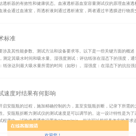
估透析器的有效性和健康状态。血液透析器血室容量测试仪的原理血液透
血液会通过血液室，而透析液则通过透析液室，两者通过半透膜进行物质
换法原理：气体...
术标准
要涉及其性能参数、测试方法和设备要求等。以下是一些关键方面的概述
水中，测定其吸水时间和吸水量。湿强度测试：评估纸张在湿态下的强度，
速率：纸张达到最大吸水量所需的时间（如秒）。湿强度：在湿态下的抗拉
：具备温...
试速度对结果有何影响
开启安瓿瓶的过程，施加精确控制的力，直至安瓿瓶折断，记录下所需的
性。安瓿瓶折断力测试仪的测试速度是可以调节的。这一设计特性是为了
程序中，试验速度通常设置为10mm/min，但这可以根据具体实验要
在不同开启...
欢迎您！