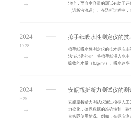
治疗，而血室容量的测试有助于评
（透析液流道）。在透析过程中，
过以下几种原理进行测量：1.气体置
2024
擦手纸吸水性测定仪的技
10-28
擦手纸吸水性测定仪的技术标准主
法”或“浸泡法”，将擦手纸浸入
吸收的水量（如g/m²）。吸水
能力，确保数据的可靠性。控制系统
2024
安瓿瓶折断力测试仪的测
9-25
安瓿瓶折断力测试仪通过模拟人工
力变化，确保数据的准确性和一致
合实际使用情况。例如，在标准测试
节，测试仪能够更全面地评估安瓿瓶