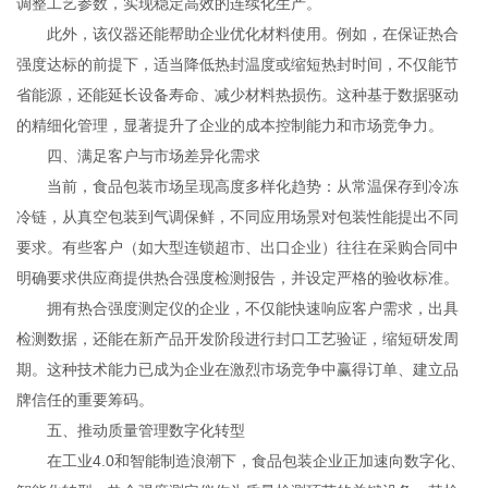
调整工艺参数，实现稳定高效的连续化生产。
此外，该仪器还能帮助企业优化材料使用。例如，在保证热合
强度达标的前提下，适当降低热封温度或缩短热封时间，不仅能节
省能源，还能延长设备寿命、减少材料热损伤。这种基于数据驱动
的精细化管理，显著提升了企业的成本控制能力和市场竞争力。
四、满足客户与市场差异化需求
当前，食品包装市场呈现高度多样化趋势：从常温保存到冷冻
冷链，从真空包装到气调保鲜，不同应用场景对包装性能提出不同
要求。有些客户（如大型连锁超市、出口企业）往往在采购合同中
明确要求供应商提供热合强度检测报告，并设定严格的验收标准。
拥有热合强度测定仪的企业，不仅能快速响应客户需求，出具
检测数据，还能在新产品开发阶段进行封口工艺验证，缩短研发周
期。这种技术能力已成为企业在激烈市场竞争中赢得订单、建立品
牌信任的重要筹码。
五、推动质量管理数字化转型
在工业4.0和智能制造浪潮下，食品包装企业正加速向数字化、