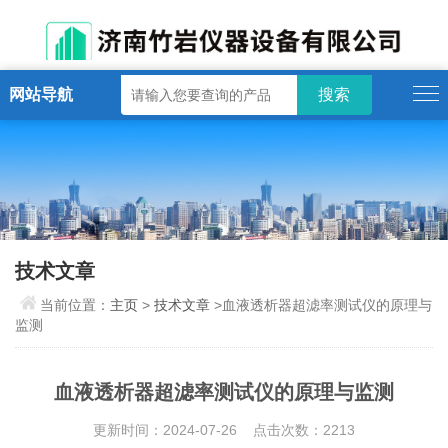
网站导航
技术文章
当前位置：
主页
>
技术文章
>血液透析器超滤率测试仪的原理与
监测
血液透析器超滤率测试仪的原理与监测
更新时间：2024-07-26 点击次数：2213