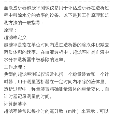
血液透析器超滤率测试仪是用于评估透析器在透析过
程中移除水分的效率的设备。以下是其工作原理和监
测方法的一般指导：
原理：
超滤率定义：
超滤率是指在单位时间内通过透析器的溶液体积减去
溶质体积的速率。在血液透析中，超滤率即是血液中
水分在透析器中被移除的速率。
工作原理：
典型的超滤率测试仪通常包括一个称量装置和一个计
时器，用于测量透析器在一定时间内移除的液体量。
透析过程中，称量装置精确测量液体的重量变化，而
计时器记录测量的时间。
计算超滤率：
超滤率通常以每小时的毫升数（ml/h）来表示，可以