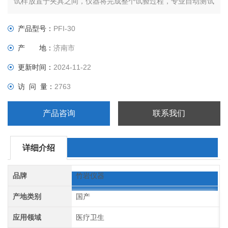
试样放置于夹具之间，仪器将完成整个试验过程，专业自动测试
软件记录整个测试过程曲线，是各质检机构、饮料厂、包材生产
企业可选测试仪器。
产品型号：
PFI-30
产 地：
济南市
更新时间：
2024-11-22
访 问 量：
2763
产品咨询
联系我们
详细介绍
品牌
竹岩仪器
产地类别
国产
应用领域
医疗卫生