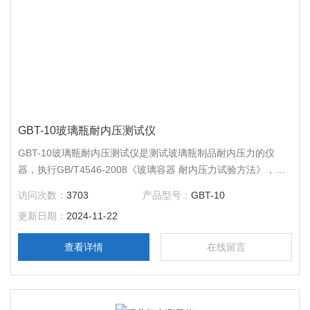
GBT-10玻璃瓶耐内压测试仪
GBT-10玻璃瓶耐内压测试仪是测试玻璃瓶制品耐内压力的仪
器，执行GB/T4546-2008《玻璃容器 耐内压力试验方法》，耐
内压测试仪适用于检测各种啤酒瓶、白酒瓶、饮料瓶、输液瓶、
访问次数：
3703
产品型号：
GBT-10
抗生素瓶等各类玻璃瓶的抗内压力性能，产品同样符合
更新日期：
2024-11-22
《YBB00172003-2015 耐内压力测定法》标准，仪器具备“保压
测试”和“线性增压测试”两种方法。
查看详情
在线留言