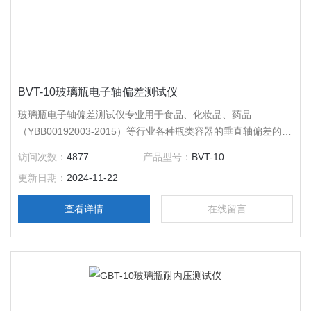
BVT-10玻璃瓶电子轴偏差测试仪
玻璃瓶电子轴偏差测试仪专业用于食品、化妆品、药品
（YBB00192003-2015）等行业各种瓶类容器的垂直轴偏差的测
定，该仪器具有操作方便，定心精度高、测量重复性高等特点，
访问次数：
4877
产品型号：
BVT-10
是药品生产厂家，药包材生产厂家，饮料瓶厂家及科研单位检测
更新日期：
2024-11-22
瓶类产品垂直轴偏差的仪器。
查看详情
在线留言