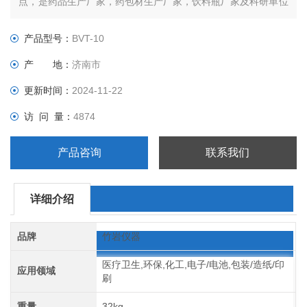
点，是药品生产厂家，药包材生产厂家，饮料瓶厂家及科研单位
检测瓶类产品垂直轴偏差的仪器。
产品型号：
BVT-10
产 地：
济南市
更新时间：
2024-11-22
访 问 量：
4874
产品咨询
联系我们
详细介绍
品牌
竹岩仪器
医疗卫生,环保,化工,电子/电池,包装/造纸/印
应用领域
刷
重量
32kg