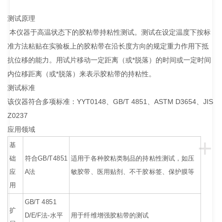
测试原理
本仪器于高温状态下的胶粘带持粘性测试。测试在设定温度下按标
准方法粘贴在实验板上的胶粘带在沿长度方向的规定重力作用下抵
抗位移的能力。用试片移动一定距离（或*脱落）的时间或一定时间
内位移距离（或*脱落）来表示胶粘带的持粘性。
测试标准
该仪器符合多项标准：YYT0148、GB/T 4851、ASTM D3654、JIS
Z0237
应用领域
+
基
础
符合GB/T4851
适用于各种胶粘类制品的持粘性测试，如压
应
A法
敏胶带、医用贴剂、不干胶标签、保护膜等
用
GB/T 4851
扩
D/E/F法-水平
用于纤维增强胶粘带的测试