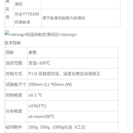
展
测试
应
符合YYT0148
用
用于贴膏剂粘附力的测试
药典标准
技术指标
指标
参数
温控范围
室温~100℃
控制方式
P.I.D.高精度控温，温度自整定自我校正
试验板尺寸
200mm (L) *50mm (W)
控制精度
±0.1 ℃
±1%(1℃)
分布精度
at-room100℃
砝码附件
200g 500g 1000g任选 6工位