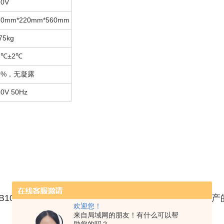
20V
70mm*220mm*560mm
75kg
3
℃±2℃
0%
，无凝露
20V 50Hz
B10022012-2015《铝质药用软膏管》标准规定研发生产
欢迎您！
来自局域网的朋友！有什么可以帮