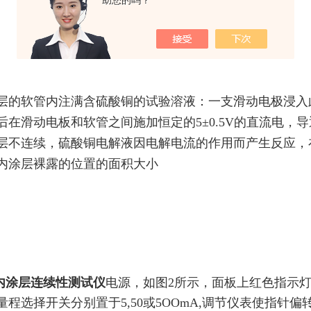
助您的吗？
层的软管内注满含硫酸铜的试验溶液：一支滑动电极浸入
后在滑动电板和软管之间施加恒定的5±0.5V的直流电，
层不连续，硫酸铜电解液因电解电流的作用而产生反应，
内涂层裸露的位置的面积大小
内涂层连续性测试仪
电源，如图
2
所示，面板上红色指示
量程选择开关分别置于
5,50
或
5OOmA,
调节仪表使指针偏