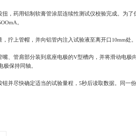
按扭，药用铝制软膏管涂层连续性测试仪校验完成。为了
5OOmA
。
量，拧上管帽，并向铝管内注入试验液至离开口
10mm
处
管嘴、管肩部分装到底座电极的
V
型槽内，并将滑动电极
电极保持同轴。
按钮并尽快确定适当的试验量程，
5
秒后读取数据。同一