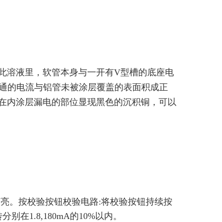
此溶液里，软管本身与一开有V型槽的底座电
导通的电流与铝管未被涂层覆盖的表面积成正
在内涂层漏电的部位显现黑色的沉积铜，可以
灯亮。按校验按钮校验电路
:
将校验按钮持续按
转分别在
1.8,180mA
的
10%
以内。