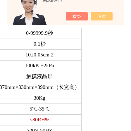
助您的吗？
0-99999.9
秒
0.1
秒
10
±0.05cm 2
100kPa
±2kPa
触摸液晶屏
370mm
×330mm×390mm（长宽高）
30Kg
5
℃-35℃
≤80RH%
220V 50HZ