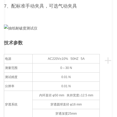
7、配标准手动夹具，可选气动夹具
技术参数
+
电源
AC220V
±10% 50HZ 5A
测量范围
0
～
30 N
测试精度
0.01 N
分辨率
0.01 N
内环直径
φ
50 mm
夹持宽度≥
12.5 mm
穿透系统
穿透圆球直径
φ
16 mm
穿透深度
25mm