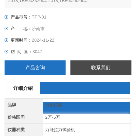
2015,YBB00332004-2015,YBB00242004-
2015,YBB00402003-2015;对医药包装材料进行拉压试验，测试
项目包括剥离强度、开启力、穿刺力等
产品型号：
TPP-01
产 地：
济南市
更新时间：
2024-11-22
访 问 量：
3047
产品咨询
联系我们
详细介绍
品牌
竹岩仪器
价格区间
2万-5万
仪器种类
万能拉力试验机