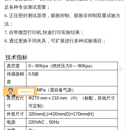
足各种专业测试需要；
6.
正压密封测试原理，膨胀抑制、膨胀非抑制双重试验方
法；
7.
自带微型打印机,快速打印实验结果；
8.
通过更换不同夹具，可扩展进行多种试验项目；
技术指标
+
真空度
0
～
90Kpa
（绝对压力
0
～
-90Kpa
）
传感器精
0.5
级
度
气源压力
≤0.8MPa
（需自备气源）
真空腔尺
Φ270 mm x 210 mm
（
H
）（标配，其他尺寸
寸
可定制）
外形尺寸
320mm(L)
×
420mm(D)
×
170mm(H)
电源
220VAC
，
50Hz