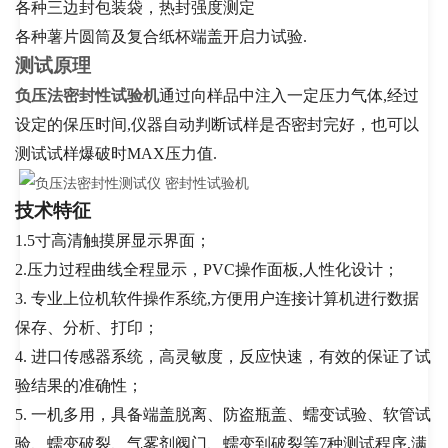
各种三边封包装袋，热封强度测定
各种薯片圆筒及复合纸杯端盖开启力试验.
测试原理
负压法密封性试验机
通过向样品中注入一定压力气体,经过
设定的保压时间,仪器自动判断试样是否密封完好，也可以
测试试样爆破时MAX压力值.
技术特征
1.5
寸高清触摸屏显示界面；
2.压力过程曲线全程显示，PVC操作面板,人性化设计；
3.
专业上位机软件操作系统,方便用户连接计算机进行数据
保存、分析、打印；
4.
进口传感器系统，高灵敏度，反应快速，有效的保证了试
验结果的准确性；
5.
一机多用，具备端盖脱离、防盗瓶盖、蠕变试验、软管试
验、蠕变破裂、气雾剂阀门、蠕变到破裂等7种测试程序,满