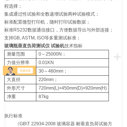
程选择；
集成通过性试验和全数递增试验两种试验模式；
标准配置微型打印机，随时打印试验数据；
标准RS232数据通信接口，方便数据导出与外部连接；
支持GB, ASTM, ISO等多重测试标准；
玻璃瓶垂直负荷测试仪 试验机
技术指标
+
测量范围
0～25000N；
力值分辨率
0.01KN
样品高度范围
30～460mm；
大直径
220mm；
外形尺寸
720mm(L)×450mm(D)×920mm(H)
净重
87kg
执行
执行标准
《GB\T 22934-2008 玻璃容器 耐垂直负荷试验方