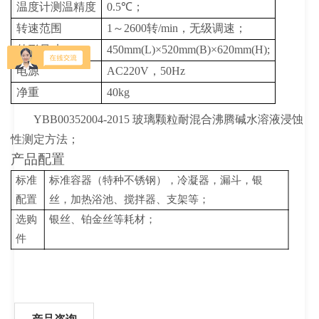
温度计测温精度
0.5℃；
转速范围
1～2600转/min，无级调速；
外形尺寸
450mm(L)×520mm(B)×620mm(H);
电源
AC220V，50Hz
净重
40kg
YBB00352004-2015
玻璃颗粒耐混合沸腾碱水溶液浸蚀
性测定方法；
产品配置
标准
标准容器（特种不锈钢），冷凝器，漏斗，银
配置
丝，加热浴池、搅拌器、支架等；
选购
银丝、铂金丝等耗材；
件