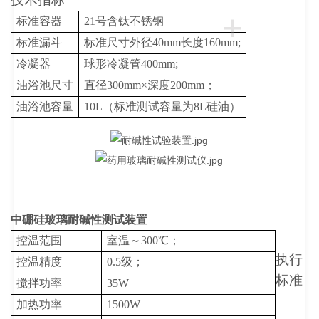
+
标准容器
21号含钛不锈钢
标准漏斗
标准尺寸外径
40mm长度160mm;
冷凝器
球形冷凝管
400mm;
油浴池尺寸
直径
300mm×深度200mm；
油浴池容量
10L（标准测试容量为8L硅油）
中硼硅玻璃耐碱性测试装置
控温范围
室温～
300℃；
执行
控温精度
0.5级；
标准
搅拌功率
35W
加热功率
1500W