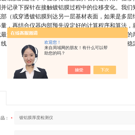
测并记录下探针在接触镀铝膜过程中的位移变化。我们
底部（或穿透镀铝膜到达另一层基材表面，如果是多层
移量，再结合仪器内部预先设定好的计算程序和算法，
式最大的优点就是直观、精准，能够直接获取镀铝膜的
欢迎您！
线、温度、湿度等的干扰，只要保证测量环境相对稳
来自局域网的朋友！有什么可以帮
助您的吗？
产品：