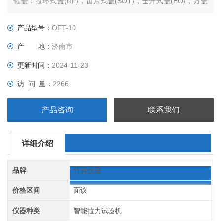
罐盖：拉环式盖(RP)，留片式盖(SOT)，全开式盖(EO)，方盖
(FSE)，椭圆盖(OVAL)，胡须刻线盖(SNAP)，ALUFIX盖。检测
时可显示启破力、开启力、全开力，试验过程无需人为参与，全
产品型号：
OFT-10
自动完成试验。
产 地：
济南市
更新时间：
2024-11-23
访 问 量：
2266
产品咨询
联系我们
详细介绍
品牌
竹岩仪器
价格区间
面议
仪器种类
智能拉力试验机