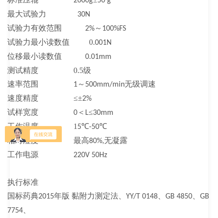
2000g
50 g
最大试验力
30N
试验力有效范围
～
2%
100%FS
试验力最小读数值
0
.001N
位移最小读数值
0.01mm
测试精度
0.5
级
速率范围
～
无级调速
1
500mm/min
速度精度
≤±
2%
试样宽度
＜
≤
0
L
30mm
工作温度
1
℃
℃
5
-50
相对湿度
最高
无凝露
80%,
工作电源
220V 50Hz
执行标准
国标药典
年版 黏附力测定法、
、
、
2015
YY/T 0148
GB 4850
GB
、
7754