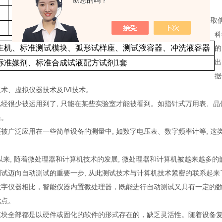
助您的吗？
220VAC
，
50Hz
测试技术作为获取信
39kg
科
主机、标准测试模块、弧形试样座、测试液容器、冲洗液容器
的
出
标准媒剂、标准合成试液配方试剂
1
套
据
术、虚拟仪器技术及IVI技术。
经很少被运用到了, 只能在某些实验室才能被看到。如指针式万用表、晶
果。
被广泛应用在一些简单设备的测量中, 如数字电压表、数字频率计等, 这
代以来, 随着微处理器和计算机技术的发展, 微处理器和计算机被越来越
试迈向自动测试的重要一步, 从此测试技术与计算机技术紧密的联系起来
数字仪器相比，智能仪器内置微处理器，既能进行自动测试又具有一定的
优点。
模块全部都是以硬件或固化的软件的形式存在的，缺乏灵活性。随着设备