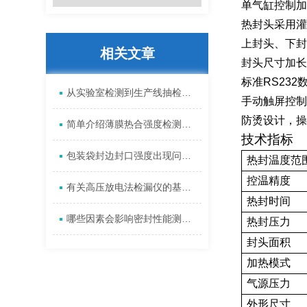
单气缸控制加
热封头采用灌
上封头、下封
相关文章
封头尺寸加长
标准
RS232
从实验室检测到生产线抽检：瓶盖扭矩仪的应用指南
手动触屏控制
防烫设计，操
简单介绍薄膜热合强度检测方法及测试原理
技术指标
包装袋封边封口强度出现问题，怎么办？
热封温度范
控温精度
有关高压放电法检漏仪的基础知识
热封时间
哪些因素会影响密封性能测试仪的准确性
热封压力
封头面积
加热模式
气源压力
外形尺寸