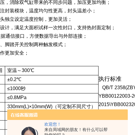
压，消除双气缸带来的不同步问题，加压更加均衡；
注封装模块，温度均匀性更高，封头温差小；
头独立设定温度控制，更加灵活；
设计，满足大面积试样一次性封口，支持热封面定制；
数据通信接口，方便数据导出与外部连接；
、脚踏开关控制两种触发模式；
作更加安全；
执
围
室温～
300
℃
执行标准
±
0.2
℃
QB/T 2358(ZBY
≤1000
秒
YBB00122003-2
≤0.8MPa
2015\YBB00232
330mm(L)
×
10mm(W)
（可定制不同尺寸）
行标准
上下封头双加热，独立控温
欢迎您！
≤0.8MPa
产品配置
来自局域网的朋友！有什么可以帮
570mm(L)
×
360mm(D)
×
510mm(H)