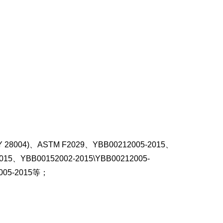
 28004)
、
ASTM F2029
、
YBB00212005-2015
、
015
、
YBB00152002-2015\YBB00212005-
005-2015
等；