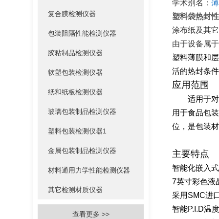
学术别名：
薄
复合膜检测仪器
塑料袋热封性
涂布纸及其它
包装阻隔性能检测仪器
由于设备属于
胶粘制品检测仪器
塑料薄膜和层
活的热封条件
软塑包装检测仪器
应用范围
纸和纸板检测仪器
适用于对
玻璃包装制品检测仪器
用于食品包装
位，是包装材
塑料包装检测仪器1
金属包装制品检测仪器
主要特点
智能化嵌入式
材料通用力学性能检测仪器
7
英寸彩色液
其它检测材质仪器
采用
SMC
进
智能
P.I.D
温
查看更多 >>