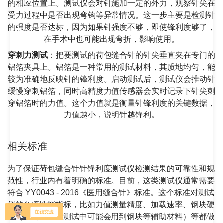
的相应位置上。测试仪会对针施加一定的外力，观察针尖在
受力过程中是否出现弯钩等异常情况。这一步主要是检测针
的强度是否达标，因为如果针强度不够，即使锋利度够了，
在手术中也可能出现弯折，影响使用。
穿刺力测试
：把要测试的荷包缝合针的针尖垂直夹在专门的
铝箔夹具上。铝箔是一种常用的测试材料，其质地均匀，能
较为准确地反映针的锋利度。启动测试后，测试仪会推动针
缓慢穿刺铝箔，同时高精度力值传感器会实时记录下针尖刺
穿铝箔时的力值。这个力值就是衡量针锋利度的关键数据，
力值越小，说明针越锋利。
相关标准
为了保证荷包缝合针针锋利度测试仪检测结果的可靠性和规
范性，行业内有着明确的标准。目前，这类测试仪通常需要
符合 YY0043 - 2016《医用缝合针》标准。这个标准对测试
仪的各项性能指标，比如力值测量精度、加载速率、钢块硬
度（因为在一些测试中可能会用到钢块等辅助材料）等都做