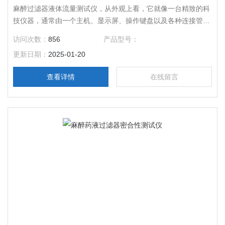
麻醉过滤器液体流量测试仪，从外观上看，它就像一台精致的科
技仪器，通常由一个主机、显示屏、操作键盘以及各种连接管道
和夹具组成。主机是它的 “大脑”，内置了优良的智能控制系统；
访问次数：
856
产品型号：
显示屏如同它的 “眼睛”，清晰直观地展示各项测试数据；操作键
更新日期：
2025-01-20
盘则是我们与它 “交流” 的工具，方便医护人员进行指令输入。
其核心部件之一是高精度的流量传感器。
查看详情
在线留言