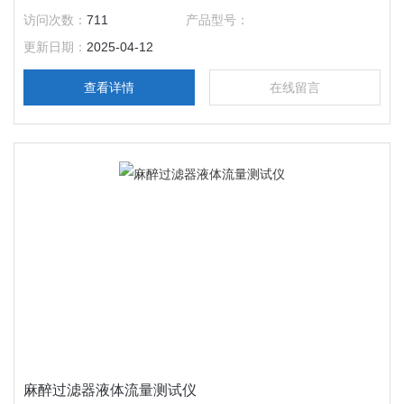
管进行全面检测，只有通过测试的产品才会流入市场。而医院在
访问次数：
711
产品型号：
采购麻醉穿刺包时，也可能会使用该测试仪对导管进行抽检，确
更新日期：
2025-04-12
保所采购产品质量合格。在医疗监管部门进行市场监督检查时，
测试仪同样发挥着重要作用，保障市场上流通的麻醉导管质量安
查看详情
在线留言
全 。
麻醉过滤器液体流量测试仪