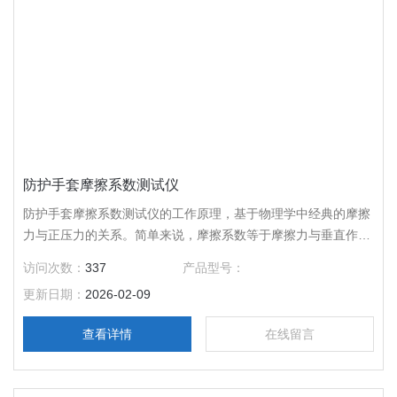
防护手套摩擦系数测试仪
防护手套摩擦系数测试仪的工作原理，基于物理学中经典的摩擦
力与正压力的关系。简单来说，摩擦系数等于摩擦力与垂直作用
于接触表面的正压力的比值，公式表示为 μ=F/N ，其中 μ 就是
访问次数：
337
产品型号：
我们所关注的摩擦系数，F 为摩擦力，N 代表正压力。
更新日期：
2026-02-09
查看详情
在线留言