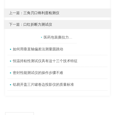
上一篇：
三角刃口锋利度检测仪
下一篇：
口红折断力测试仪
产品目录
相关文章
点击展开+
医药包装撕拉力测试仪的数据分析方法及其重要性
如何用垂直轴偏差法测量圆跳动
恒温持粘性测试仪具有这十三个技术特征
密封性能测试仪的操作步骤不难
铝易开盖三片罐卷边投影仪的质量标准