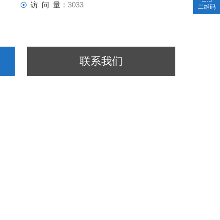
访 问 量：
3033
二维码
联系我们
医疗卫生,食品/农产品,生物产业,包装/造纸/印刷,
制药/生物制药