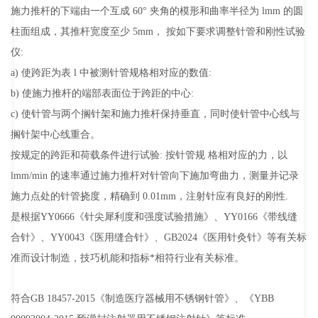
施力推杆的下端由一个互成 60° 夹角的模形和曲率半径为 lmm 的圆
柱面组成，其推杆宽度至少 5mm， 按如下要求调整针管和刚性试验
仪:
a) 使跨距为表 l 中被测针管规格相对应的数值:
b) 使施力推杆的端部表面位于跨距的中心:
c) 使针管与两个搁针架和施力推杆保持垂直，同时使针管中心线与
搁针架中心线重合。
按规定的跨距和荷载条件进行试验: 按针管规 格相对应的力，以
lmm/min 的速率通过施力推杆对针管向下施加弯曲力，测量并记录
施力点处的针管挠度，精确到 0.01mm，注射针应有良好的刚性.
是根据YY0666《针尖犀利度和强度试验措施》、YY0166《带线缝
合针》、YY0043《医用缝合针》、GB2024《医用针灸针》等有关标
准而设计制造，技巧机能和指标*相符行业有关标准。
符合GB 18457-2015《
制造医疗器械用不锈钢针管》、《YBB