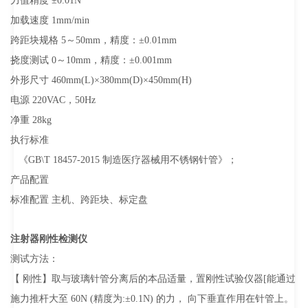
力值精度 ±0.01N
加载速度 1mm/min
跨距块规格 5～50mm，精度：±0.01mm
挠度测试 0～10mm，精度：±0.001mm
外形尺寸 460mm(L)×380mm(D)×450mm(H)
电源 220VAC，50Hz
净重 28kg
执行标准
《GB\T 18457-2015 制造医疗器械用不锈钢针管》；
产品配置
标准配置 主机、跨距块、标定盘
注射器刚性检测仪
测试
方法：
【 刚性】取与玻璃针管分离后的本品适量，置刚性试验仪器[能通过
施力推杆大至 60N (精度为:±0.1N) 的力， 向下垂直作用在针管上。