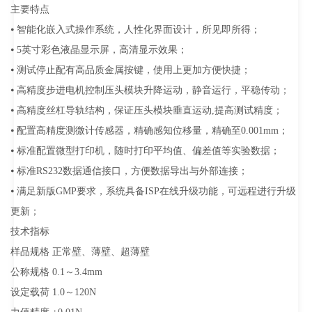
主要特点
⦁ 智能化嵌入式操作系统，人性化界面设计，所见即所得；
⦁ 5英寸彩色液晶显示屏，高清显示效果；
⦁ 测试停止配有高品质金属按键，使用上更加方便快捷；
⦁ 高精度步进电机控制压头模块升降运动，静音运行，平稳传动；
⦁ 高精度丝杠导轨结构，保证压头模块垂直运动,提高测试精度；
⦁ 配置高精度测微计传感器，精确感知位移量，精确至0.001mm；
⦁ 标准配置微型打印机，随时打印平均值、偏差值等实验数据；
⦁ 标准RS232数据通信接口，方便数据导出与外部连接；
⦁ 满足新版GMP要求，系统具备ISP在线升级功能，可远程进行升级
更新；
技术指标
样品规格 正常壁、薄壁、超薄壁
公称规格 0.1～3.4mm
设定载荷 1.0～120N