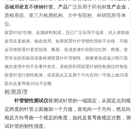
器械用硬直不锈钢针管。产品
广泛应用于药包材
生产企业，
质检系统、第三方检测机构、大中专院校、科研院所等单
位。
留置针由*生物、金属材料制成，且已广泛应用于临床，供人体静脉
血管反复输液、输血使用。如果留置针针管韧性指标不合格，可能
会导致留置针套管脱落、断裂，造成患者针刺部位红肿、疼痛。使
用专业的实验室设备检测留置针针管韧性，能够避免或减少医疗器
械在使用中的不良事件发生。质检部利用留置针韧性检测仪对每批
留置针进行韧性检测，使其能从正反两个方向在同一平面上做25度
双向反复弯曲20次不折断
检测原理
针管韧性测试仪
将测试针管的一端固定，从固定点到规
定跨度的针管上面施加一个力值，首先向一个方向，然后向
相反方向弯曲一个规定的角度，如此反复弯曲规定次数，测
试针管的韧性强度。