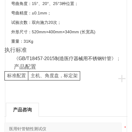
弯曲角度：
15
°、
20
°、
25
°
3
种位置；
弯曲精度：±
0.1mm
；
试验次数：双向施力
20
次；
外形尺寸：
520mm
×
400mm
×
340mm (
长宽高
)
重量：
31Kg
执行标准
《
GB/T18457-2015
制造医疗器械用不锈钢针管
》；
产品配置
+
标准配置
主机、角度盘，标定架
产品咨询