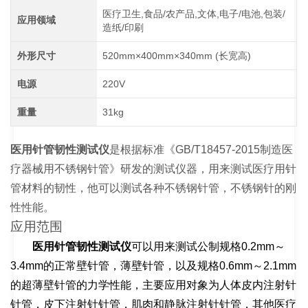
医疗卫生,食品/农产品,文体,电子/电池,包装/
应用领域
造纸/印刷
外形尺寸
520mm×400mm×340mm (长宽高)
电源
220V
重量
31kg
医用针管韧性测试仪
是根据标准《
GB/T18457-2015
制造医
疗器械用不锈钢针管》研发的测试仪器，用来测试医疗用针
管材料的韧性，他可以测试各种不锈钢针管，不锈钢针的刚
性性能。
应用范围
医用针管韧性测试仪
可以用来测试公制规格
0.2mm
～
3.4mm
的正常壁针管，薄壁针管，以及规格
0.6mm
～
2.1mm
的超薄壁针管的力学性能，主要应用对象为人体皮内注射针
针管，皮下注射针针管，肌肉和静脉注射针针管，其他医疗