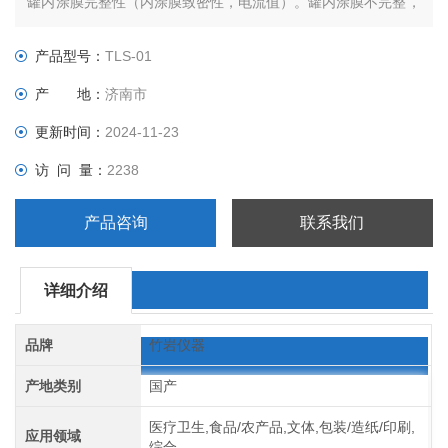
罐内涂膜完整性（内涂膜致密性，电流值）。罐内涂膜不完整，
内容物会腐蚀金属，影响产品的质量、贮存和终端的产品销售问
题。
产品型号：
TLS-01
产 地：
济南市
更新时间：
2024-11-23
访 问 量：
2238
产品咨询
联系我们
详细介绍
品牌
竹岩仪器
产地类别
国产
医疗卫生,食品/农产品,文体,包装/造纸/印刷,
应用领域
综合