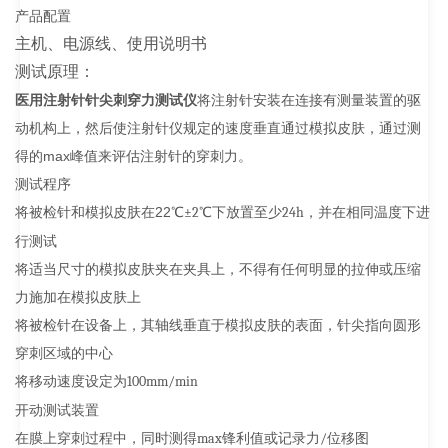
产品配置
主机、电源线、使用说明书
测试原理：
医用注射针针尖刺穿力测试仪
将注射针安装在连接有测量装置的驱
动机构上，然后使注射针仪规定的速度垂直通过模拟皮肤，通过测
得的max峰值来评估注射针的穿刺力。
测试程序
将被检针和模拟皮肤在22℃
±
2
℃下放置至少
24h
，并在相同温度下进
行测试
将适当尺寸的模拟皮肤夹在夹具上，不得有任何明显的拉伸或压缩
力施加在模拟皮肤上
将被检针在设备上，其轴线垂直于模拟皮肤的表面，针尖指向圆形
穿刺区域的中心
将移动速度设定为
100mm/min
开动测试装置
在膜上穿刺过程中，同时测得
max
锋利值或记录力
/
位移图