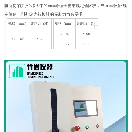
将所得的力
/
位移图中的
max
峰值于要求规定值比较，当
max
峰值≤规
定值使，则判定为被检针的穿刺力符合要求
+
规格（
mm
）
穿刺力（
N
）
规格（
mm
）
穿刺力（
N
）
0.7
—
0.9
≤
0.85
0.3
—
0.6
≤
0.70
1.1
—
1.2
≤
1.15