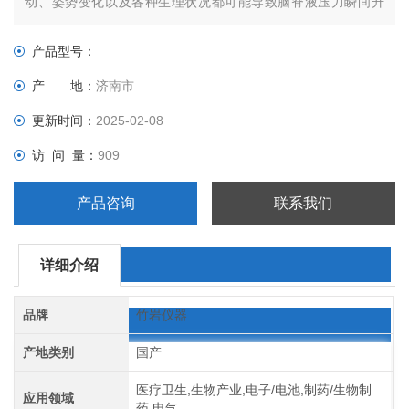
动、姿势变化以及各种生理状况都可能导致脑脊液压力瞬间升
高，这就要求脑积水分流器必须具备良好的抗过压能力，否则一
旦发生故障，如破裂、泄漏等，将会引发严重的并发症，对患者
产品型号：
的生命健康构成极大威胁。
产 地：
济南市
更新时间：
2025-02-08
访 问 量：
909
产品咨询
联系我们
详细介绍
品牌
竹岩仪器
产地类别
国产
医疗卫生,生物产业,电子/电池,制药/生物制
应用领域
药,电气