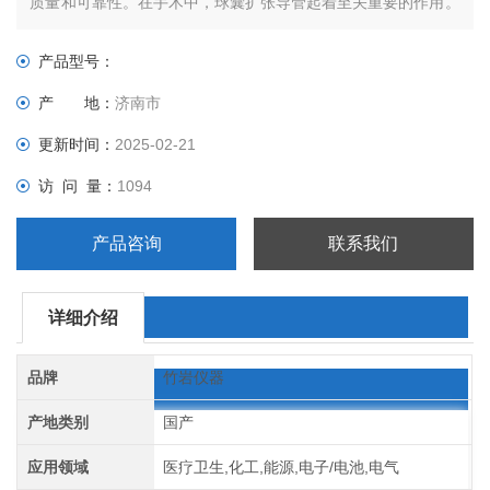
质量和可靠性。在手术中，球囊扩张导管起着至关重要的作用。
医生通过导管将球囊送达病变部位，通过充气和放气操作实现病
变部位的扩张和收缩。
产品型号：
产 地：
济南市
更新时间：
2025-02-21
访 问 量：
1094
产品咨询
联系我们
详细介绍
品牌
竹岩仪器
产地类别
国产
应用领域
医疗卫生,化工,能源,电子/电池,电气