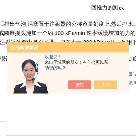
回推力的测试
后排出气泡,活塞置于注射器的公称容量刻度上,然后排水
圆锥接头施加一个约 100 kPa/min 速率缓慢增加的力的压
注射器外套中是否回退。
如在小于 300 kPa 的压力
欢迎您！
报告记录注射器的型号和公称容量,单位为毫升(mL);施加
来自局域网的朋友！有什么可以帮
助您的吗？