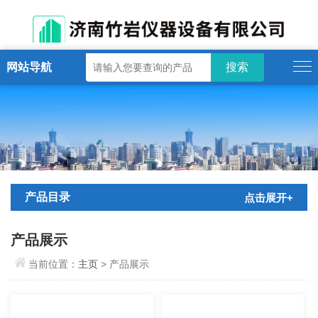
网站导航
产品目录
点击展开+
产品展示
当前位置：
主页
> 产品展示